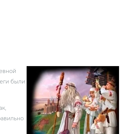
шевной
реги были
ак,
равильно