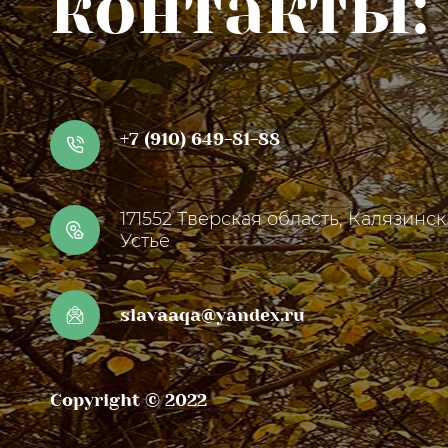
контакты:
+7 (910) 649-81-88
171552 Тверская область, Калязинс
Устье
slavaaqa@yandex.ru
Copyright © 2022