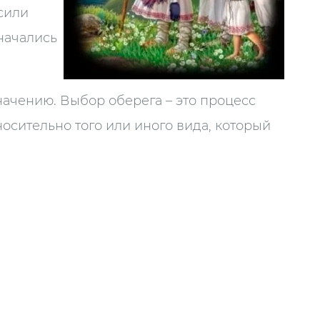
сили
начались
начению. Выбор оберега – это процесс
осительно того или иного вида, который