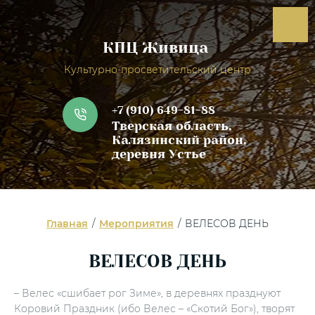
КПЦ Живица
Культурно-просветительский центр
+7 (910) 649-81-88
Тверская область,
Калязинский район,
деревня Устье
Главная
/
Мероприятия
/
ВЕЛЕСОВ ДЕНЬ
ВЕЛЕСОВ ДЕНЬ
– Велес «сшибает рог Зиме», в деревнях празднуют
Коровий Праздник (ибо Велес – «Скотий Бог»), творят