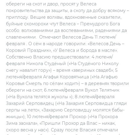
обереги на скот и двор, просят у Велеса
покровительства да защиты, а скоту да добру всякому –
приплоду. Вещие волхвы, вдохновенные сказители,
буйные скоморохи чтут Велеса – Премудрого Бога
особо: волхованиями да воспеваниями, радениями да
славлениями. Отмечают Велесов День 11 лютеня/
февраля . О сём в народе говорили: «Велесов День –
Коровий Праздник», «У Велеса и борода в масле».
Собственно Власию предшествовали: 4 лютеня/
февраля Никола Студёный («На Студёного Николу
снегу навалит гору») – время «звериных свадеб»; 5
лютеня/февраля Агафья Коровятница («На Агафью
Коровья Смерть по сёлам ходит») – в деревнях творили
обереги на скот; 6 лютеня/февраля Вукол Телятник
(«На Вукола телятся жуколы »); 8 лютеня/февраля
Захарий Серповидец («На Захария Серповидца гляди
серпы на лето», «Захарию Серповидцу молятся бабы-
жницы»); 10 лютеня/февраля Прохор («На Прохора
Зима заохала», «Пришли Прохор да Влас – никак,
скоро весна у нас»). Сразу после Власия отмечали