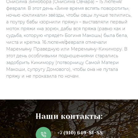
Онисима Зимобора (Онисима Овчара) – 15 лютеня/
февраля. В этот день «Зиме время вспять поворотить»;
ночью «окликали» звёзды, чтобы овцы лучше телились,
а поутру бабы «зорнили пряжу» – выставляли первый
моток пряжи «на зорю», дабы вся пряжа (равно как и
судьба, которую «прядёт» Богиня Макошь) была бела,
чиста и крепка. 16 лютеня/февраля отмечали
Маремьяну Праведную или Меремьяну-Кикимору. В
этот день особливыми подношениями старались
задобрить Кикимору (потворницу Самой Матери
Макоши, супругу Домового), чтобы она не путала
пряжу и не проказила по ночам.
Наши контакты:
+7 (910) 649-81-88